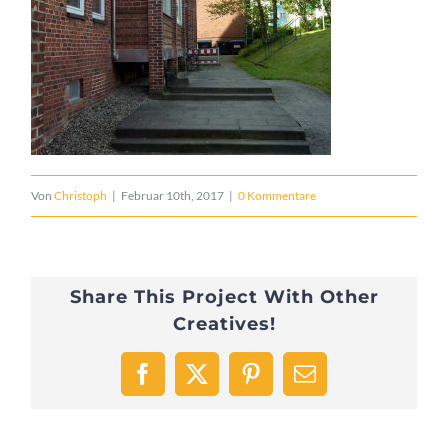
Von
Christoph
|
Februar 10th, 2017
|
0 Kommentare
Share This Project With Other
Creatives!
Facebook
X
Pinterest
E-
Mail